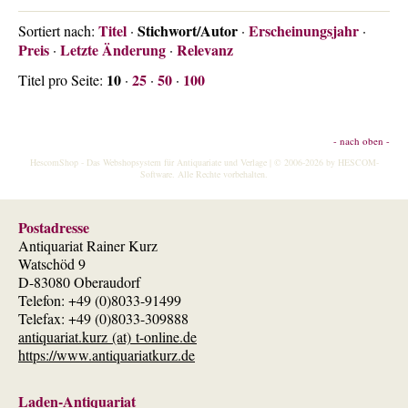
Titel
Stichwort/Autor
Erscheinungsjahr
Sortiert nach:
·
·
·
Preis
Letzte Änderung
Relevanz
·
·
10
25
50
100
Titel pro Seite:
·
·
·
- nach oben -
HescomShop
- Das Webshopsystem für Antiquariate und Verlage | © 2006-2026 by
HESCOM-
Software
. Alle Rechte vorbehalten.
Postadresse
Antiquariat Rainer Kurz
Watschöd 9
D-83080 Oberaudorf
Telefon: +49 (0)8033-91499
Telefax: +49 (0)8033-309888
antiquariat.kurz (at) t-online.de
https://www.antiquariatkurz.de
Laden-Antiquariat