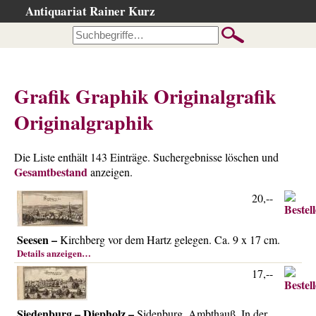
Antiquariat Rainer Kurz
Startseite
Kataloge
Büchersuche
Grafik Graphik Originalgrafik
…nach Beschreibung
Originalgraphik
…nach Kategorie
…nach Schlagwort
Die Liste enthält 143 Einträge. Suchergebnisse löschen und
…nach Person
Gesamtbestand
anzeigen.
Neuzugänge
20,--
…der letzten Wochen
…der letzten Tage
Seesen –
Kirchberg vor dem Hartz gelegen. Ca. 9 x 17 cm.
Details anzeigen…
Suchergebnisse
17,--
Ankauf
Warenkorb
Siedenburg – Diepholz –
Sidenburg. Ambthauß. In der