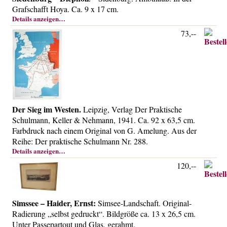
Über uns
Grafschafft Hoya. Ca. 9 x 17 cm.
Details anzeigen…
Kontakt
73,--
Impressum
Versandkosten
AGB
Widerrufsrecht
Datenschutz
Der Sieg im Westen.
Leipzig, Verlag Der Praktische
Schulmann, Keller & Nehmann, 1941. Ca. 92 x 63,5 cm.
Farbdruck nach einem Original von G. Amelung. Aus der
Reihe: Der praktische Schulmann Nr. 288.
Details anzeigen…
120,--
Simssee – Haider, Ernst:
Simsee-Landschaft. Original-
Radierung „selbst gedruckt“. Bildgröße ca. 13 x 26,5 cm.
Unter Passepartout und Glas, gerahmt.