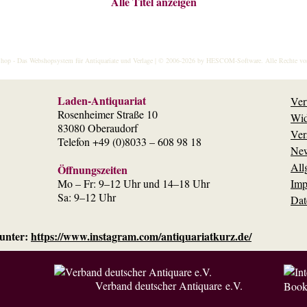
Alle Titel anzeigen
hop
- Das Webshopsystem für Antiquariate und Verlage | © 2006-2026 by
HESCOM-Software
. Alle Rechte vo
Laden-Antiquariat
Ver
Rosenheimer Straße 10
Wid
83080 Oberaudorf
Ver
Telefon +49 (0)8033 – 608 98 18
New
All
Öffnungszeiten
Mo – Fr: 9–12 Uhr und 14–18 Uhr
Imp
Sa: 9–12 Uhr
Dat
 unter:
https://www.instagram.com/antiquariatkurz.de/
Verband deutscher Antiquare e.V.