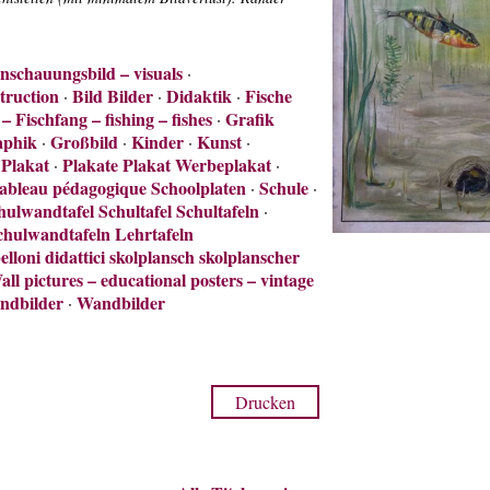
schauungsbild – visuals
·
truction
Bild Bilder
Didaktik
Fische
·
·
·
– Fischfang – fishing – fishes
Grafik
·
aphik
Großbild
Kinder
Kunst
·
·
·
·
Plakat
Plakate Plakat Werbeplakat
·
·
·
Tableau pédagogique Schoolplaten
Schule
·
·
ulwandtafel Schultafel Schultafeln
·
hulwandtafeln Lehrtafeln
elloni didattici skolplansch skolplanscher
all pictures – educational posters – vintage
ndbilder
Wandbilder
·