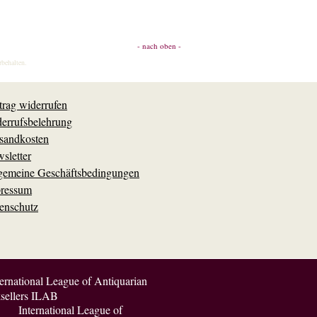
- nach oben -
rbehalten.
trag widerrufen
errufsbelehrung
sandkosten
sletter
gemeine Geschäftsbedingungen
ressum
enschutz
International League of