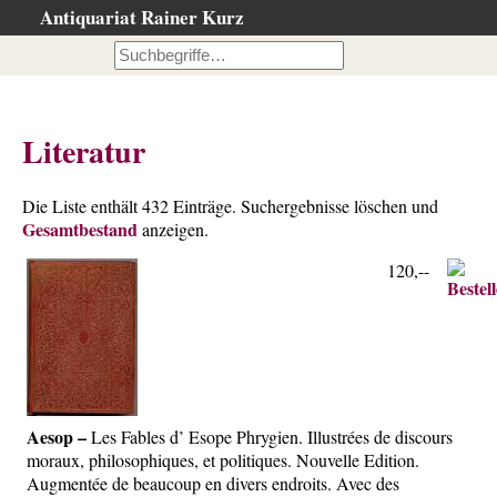
Antiquariat Rainer Kurz
Startseite
Kataloge
Büchersuche
Literatur
…nach Beschreibung
…nach Kategorie
Die Liste enthält 432 Einträge. Suchergebnisse löschen und
Gesamtbestand
…nach Schlagwort
anzeigen.
…nach Person
120,--
Neuzugänge
…der letzten Wochen
…der letzten Tage
Suchergebnisse
Aesop –
Les Fables d’ Esope Phrygien. Illustrées de discours
Ankauf
moraux, philosophiques, et politiques. Nouvelle Edition.
Warenkorb
Augmentée de beaucoup en divers endroits. Avec des