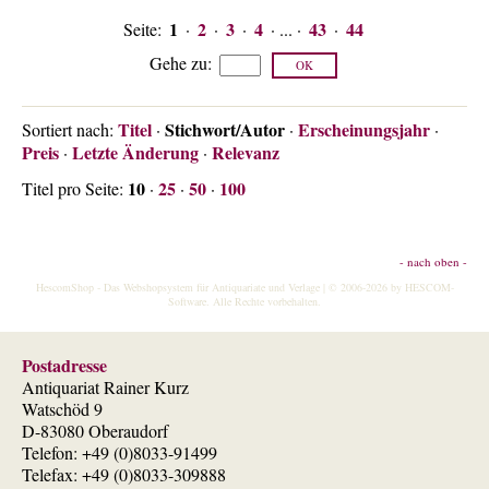
1
2
3
4
43
44
Seite:
·
·
·
· ... ·
·
Gehe zu
:
Titel
Stichwort/Autor
Erscheinungsjahr
Sortiert nach:
·
·
·
Preis
Letzte Änderung
Relevanz
·
·
10
25
50
100
Titel pro Seite:
·
·
·
- nach oben -
HescomShop
- Das Webshopsystem für Antiquariate und Verlage | © 2006-2026 by
HESCOM-
Software
. Alle Rechte vorbehalten.
Postadresse
Antiquariat Rainer Kurz
Watschöd 9
D-83080 Oberaudorf
Telefon: +49 (0)8033-91499
Telefax: +49 (0)8033-309888