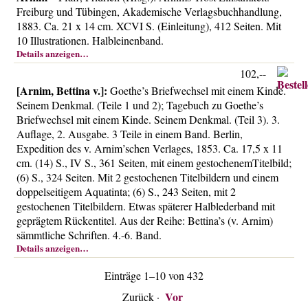
Freiburg und Tübingen, Akademische Verlagsbuchhandlung,
1883. Ca. 21 x 14 cm. XCVI S. (Einleitung), 412 Seiten. Mit
10 Illustrationen. Halbleinenband.
Details anzeigen…
102,--
[Arnim, Bettina v.]:
Goethe’s Briefwechsel mit einem Kinde.
Seinem Denkmal. (Teile 1 und 2); Tagebuch zu Goethe’s
Briefwechsel mit einem Kinde. Seinem Denkmal. (Teil 3). 3.
Auflage, 2. Ausgabe. 3 Teile in einem Band. Berlin,
Expedition des v. Arnim’schen Verlages, 1853. Ca. 17,5 x 11
cm. (14) S., IV S., 361 Seiten, mit einem gestochenemTitelbild;
(6) S., 324 Seiten. Mit 2 gestochenen Titelbildern und einem
doppelseitigem Aquatinta; (6) S., 243 Seiten, mit 2
gestochenen Titelbildern. Etwas späterer Halblederband mit
geprägtem Rückentitel. Aus der Reihe: Bettina’s (v. Arnim)
sämmtliche Schriften. 4.-6. Band.
Details anzeigen…
Einträge 1–10 von 432
Vor
Zurück
·