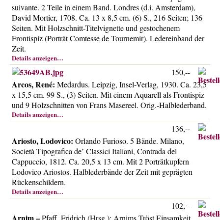
suivante. 2 Teile in einem Band. Londres (d.i. Amsterdam),
David Mortier, 1708. Ca. 13 x 8,5 cm. (6) S., 216 Seiten; 136
Seiten. Mit Holzschnitt-Titelvignette und gestochenem
Frontispiz (Porträt Comtesse de Tournemir). Ledereinband der
Zeit.
Details anzeigen…
150,--
Arcos, René:
Medardus. Leipzig, Insel-Verlag, 1930. Ca. 23,5
x 15,5 cm. 99 S., (3) Seiten. Mit einem Aquarell als Frontispiz
und 9 Holzschnitten von Frans Masereel. Orig.-Halblederband.
Details anzeigen…
136,--
Ariosto, Lodovico:
Orlando Furioso. 5 Bände. Milano,
Società Tipografica de’ Classici Italiani, Contrada del
Cappuccio, 1812. Ca. 20,5 x 13 cm. Mit 2 Porträtkupfern
Lodovico Ariostos. Halblederbände der Zeit mit geprägten
Rückenschildern.
Details anzeigen…
102,--
Arnim –
Pfaff, Fridrich (Hrsg.): Arnims Tröst Einsamkeit.