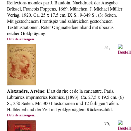
Reflexions morales par J. Baudoin. Nachdruck der Ausgabe
Über uns
Brüssel, Francois Foppens, 1669. München, J. Michael Müller
Kontakt
Verlag, 1920. Ca. 25 x 17,5 cm. IX S., 9-349 S., (3) Seiten.
Mit gestochenem Frontispiz und zahlreichen gestochenen
Impressum
Textillustrationen. Roter Originalledereinband mit überaus
Versandkosten
reicher Goldprägung.
Details anzeigen…
AGB
51,--
Widerrufsrecht
Datenschutz
Alexandre, Arsène:
L’art du rire et de la caricature. Paris,
Librairies-imprimeries Réunies, [1893]. Ca. 27,5 x 19,5 cm. (6)
S., 350 Seiten. Mit 300 Illustrationen und 12 farbigen Tafeln.
Halblederband der Zeit mit goldgeprägtem Rückenschild.
Details anzeigen…
75,--