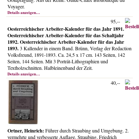
Über uns
Voyager.
Details anzeigen…
Kontakt
95,--
Impressum
Oesterreichischer Arbeiter-Kalender für das Jahr 1891.
Versandkosten
Oesterreichischer Arbeiter-Kalender für das Schaltjahr
1892. Oesterreichischer Arbeiter-Kalender für das Jahr
AGB
1893.
3 Kallender in einem Band. Brünn, Verlag der Redaction
Widerrufsrecht
Volksfreund, 1891-1893. Ca. 24,5 x 17 cm. 143 Seiten, 142
Seiten, 144 Seiten. Mit 3 Porträt-Lithographien und
Datenschutz
Textholzschnitten. Halbleinenband der Zeit.
Details anzeigen…
40,--
Ortner, Heinrich:
Führer durch Straubing und Umgebung. 2.
vermehrte und verbesserte Auflage. Straubing, Friedrich