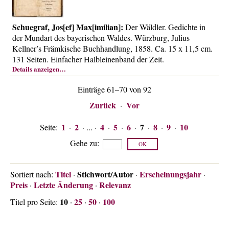
Schuegraf, Jos[ef] Max[imilian]:
Der Wäldler. Gedichte in
der Mundart des bayerischen Waldes. Würzburg, Julius
Kellner’s Främkische Buchhandlung, 1858. Ca. 15 x 11,5 cm.
131 Seiten. Einfacher Halbleinenband der Zeit.
Details anzeigen…
Einträge 61–70 von 92
Zurück
Vor
·
1
2
4
5
6
7
8
9
10
Seite:
·
· ... ·
·
·
·
·
·
·
Gehe zu
:
Titel
Stichwort/Autor
Erscheinungsjahr
Sortiert nach:
·
·
·
Preis
Letzte Änderung
Relevanz
·
·
10
25
50
100
Titel pro Seite:
·
·
·