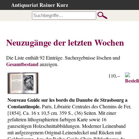
Antiquariat Rainer Kurz
Startseite
Kataloge
Büchersuche
Neuzugänge der letzten Wochen
…nach Beschreibung
…nach Kategorie
Die Liste enthält 92 Einträge. Suchergebnisse löschen und
Gesamtbestand
…nach Schlagwort
anzeigen.
…nach Person
110,--
Neuzugänge
…der letzten Wochen
Nouveau Guide sur les bords du Danube de Strasbourg a
…der letzten Tage
Constantinople.
Paris, Librairie Centrales des Chemins de Fer,
[1854]. Ca. 16 x 10,5 cm. 359 S., (36) Seiten. Mit einer
Gesamtbestand
gefalteten lithographierten farbigen Karte sowie 16
Ankauf
ganzseitigen Holzschnittabbildungen. Moderner Leinenband
mit aufgezogenem Original-Leinendeckel und Rücken mit
Warenkorb
Goldprägung. Aus der Reihe: Guide-Chaix Bibliotheque du