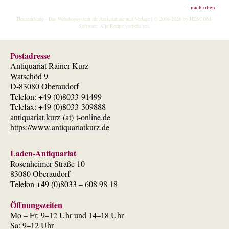
- nach oben -
HescomShop
- Das Webshopsystem für Antiquariate und Verlage | © 2006-2026 by
HESCOM-
Software
. Alle Rechte vorbehalten.
Postadresse
Antiquariat Rainer Kurz
Watschöd 9
D-83080 Oberaudorf
Telefon: +49 (0)8033-91499
Telefax: +49 (0)8033-309888
antiquariat.kurz (at) t-online.de
https://www.antiquariatkurz.de
Laden-Antiquariat
Rosenheimer Straße 10
83080 Oberaudorf
Telefon +49 (0)8033 – 608 98 18
Öffnungszeiten
Mo – Fr: 9–12 Uhr und 14–18 Uhr
Sa: 9–12 Uhr