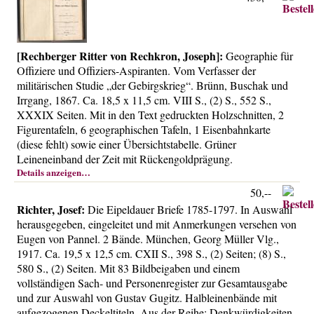
[Rechberger Ritter von Rechkron, Joseph]:
Geographie für
Offiziere und Offiziers-Aspiranten. Vom Verfasser der
militärischen Studie „der Gebirgskrieg“. Brünn, Buschak und
Irrgang, 1867. Ca. 18,5 x 11,5 cm. VIII S., (2) S., 552 S.,
XXXIX Seiten. Mit in den Text gedruckten Holzschnitten, 2
Figurentafeln, 6 geographischen Tafeln, 1 Eisenbahnkarte
(diese fehlt) sowie einer Übersichtstabelle. Grüner
Leineneinband der Zeit mit Rückengoldprägung.
Details anzeigen…
50,--
Richter, Josef:
Die Eipeldauer Briefe 1785-1797. In Auswahl
herausgegeben, eingeleitet und mit Anmerkungen versehen von
Eugen von Pannel. 2 Bände. München, Georg Müller Vlg.,
1917. Ca. 19,5 x 12,5 cm. CXII S., 398 S., (2) Seiten; (8) S.,
580 S., (2) Seiten. Mit 83 Bildbeigaben und einem
vollständigen Sach- und Personenregister zur Gesamtausgabe
und zur Auswahl von Gustav Gugitz. Halbleinenbände mit
aufgezogenen Deckeltiteln. Aus der Reihe: Denkwürdigkeiten