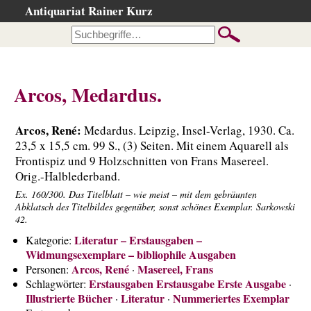
Antiquariat Rainer Kurz
Startseite
Kataloge
Büchersuche
Arcos, Medardus.
…nach Beschreibung
…nach Kategorie
Arcos, René:
Medardus. Leipzig, Insel-Verlag, 1930. Ca.
…nach Schlagwort
23,5 x 15,5 cm. 99 S., (3) Seiten. Mit einem Aquarell als
Frontispiz und 9 Holzschnitten von Frans Masereel.
…nach Person
Orig.-Halblederband.
Neuzugänge
Ex. 160/300. Das Titelblatt – wie meist – mit dem gebräunten
Abklatsch des Titelbildes gegenüber, sonst schönes Exemplar. Sarkowski
…der letzten Wochen
42.
…der letzten Tage
Literatur – Erstausgaben –
Kategorie:
Widmungsexemplare – bibliophile Ausgaben
Gesamtbestand
Arcos, René
Masereel, Frans
Personen:
·
Ankauf
Erstausgaben Erstausgabe Erste Ausgabe
Schlagwörter:
·
Illustrierte Bücher
Literatur
Nummeriertes Exemplar
·
·
Warenkorb