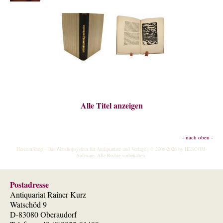
Alle Titel anzeigen
- nach oben -
HescomShop
- Das Webshopsystem für Antiquariate und Verlage | © 2006-2026 by
HESCOM-
Software
. Alle Rechte vorbehalten.
Postadresse
Antiquariat Rainer Kurz
Watschöd 9
D-83080 Oberaudorf