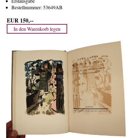
Erstausgabe
Über uns
Bestellnummer:
53649AB
Kontakt
EUR 150,--
Impressum
Versandkosten
AGB
Widerrufsrecht
Datenschutz