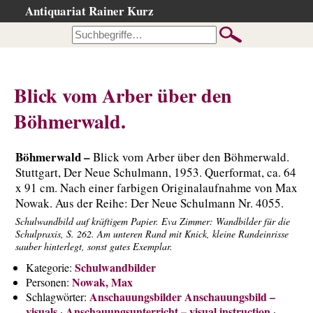
Antiquariat Rainer Kurz
Startseite
Kataloge
Büchersuche
Blick vom Arber über den
…nach Beschreibung
Böhmerwald.
…nach Kategorie
…nach Schlagwort
Böhmerwald –
Blick vom Arber über den Böhmerwald.
…nach Person
Stuttgart, Der Neue Schulmann, 1953. Querformat, ca. 64
x 91 cm. Nach einer farbigen Originalaufnahme von Max
Neuzugänge
Nowak. Aus der Reihe: Der Neue Schulmann Nr. 4055.
…der letzten Wochen
Schulwandbild auf kräftigem Papier. Eva Zimmer: Wandbilder für die
…der letzten Tage
Schulpraxis, S. 262. Am unteren Rand mit Knick, kleine Randeinrisse
sauber hinterlegt, sonst gutes Exemplar.
Gesamtbestand
Schulwandbilder
Kategorie:
Ankauf
Nowak, Max
Personen:
Anschauungsbilder Anschauungsbild –
Schlagwörter:
Warenkorb
visuals
Anschauungsunterricht – visual instruction
·
·