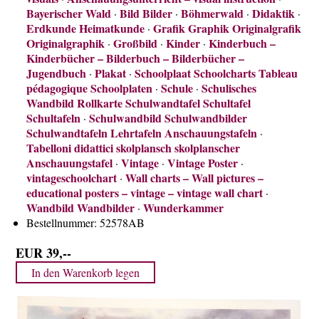
Über uns
Bayerischer Wald
Bild Bilder
Böhmerwald
Didaktik
·
·
·
·
Erdkunde Heimatkunde
Grafik Graphik Originalgrafik
·
Kontakt
Originalgraphik
Großbild
Kinder
Kinderbuch –
·
·
·
Impressum
Kinderbücher – Bilderbuch – Bilderbücher –
Jugendbuch
Plakat
Schoolplaat Schoolcharts Tableau
·
·
Versandkosten
pédagogique Schoolplaten
Schule
Schulisches
·
·
AGB
Wandbild Rollkarte Schulwandtafel Schultafel
Schultafeln
Schulwandbild Schulwandbilder
·
Widerrufsrecht
Schulwandtafeln Lehrtafeln Anschauungstafeln
·
Datenschutz
Tabelloni didattici skolplansch skolplanscher
Anschauungstafel
Vintage
Vintage Poster
·
·
·
vintageschoolchart
Wall charts – Wall pictures –
·
educational posters – vintage – vintage wall chart
·
Wandbild Wandbilder
Wunderkammer
·
Bestellnummer:
52578AB
EUR 39,--