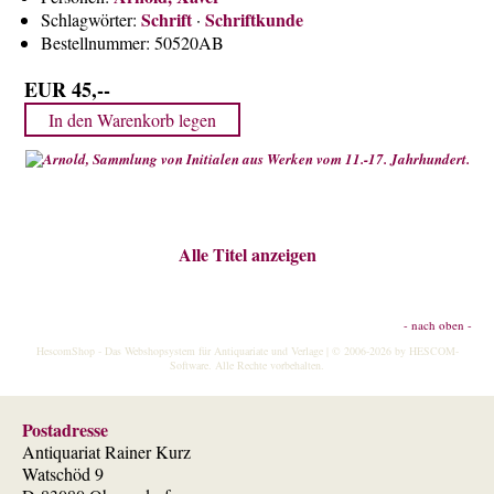
Über uns
Schrift
Schriftkunde
Schlagwörter:
·
Bestellnummer:
50520AB
Kontakt
Impressum
EUR 45,--
Versandkosten
AGB
Widerrufsrecht
Datenschutz
Alle Titel anzeigen
- nach oben -
HescomShop
- Das Webshopsystem für Antiquariate und Verlage | © 2006-2026 by
HESCOM-
Software
. Alle Rechte vorbehalten.
Postadresse
Antiquariat Rainer Kurz
Watschöd 9