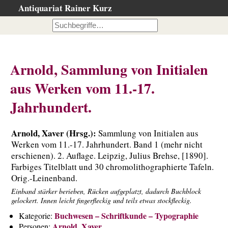
Antiquariat Rainer Kurz
Startseite
Kataloge
Büchersuche
Arnold, Sammlung von Initialen
…nach Beschreibung
aus Werken vom 11.-17.
…nach Kategorie
Jahrhundert.
…nach Schlagwort
…nach Person
Arnold, Xaver (Hrsg.):
Sammlung von Initialen aus
Neuzugänge
Werken vom 11.-17. Jahrhundert. Band 1 (mehr nicht
…der letzten Wochen
erschienen). 2. Auflage. Leipzig, Julius Brehse, [1890].
Farbiges Titelblatt und 30 chromolithographierte Tafeln.
…der letzten Tage
Orig.-Leinenband.
Gesamtbestand
Einband stärker berieben, Rücken aufgeplatzt, dadurch Buchblock
gelockert. Innen leicht fingerfleckig und teils etwas stockfleckig.
Ankauf
Buchwesen – Schriftkunde – Typographie
Kategorie:
Warenkorb
Arnold, Xaver
Personen: