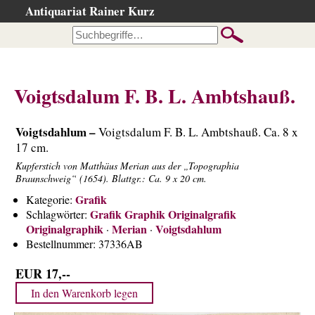
Antiquariat Rainer Kurz
Startseite
Kataloge
Büchersuche
Voigtsdalum F. B. L. Ambtshauß.
…nach Beschreibung
…nach Kategorie
Voigtsdahlum –
Voigtsdalum F. B. L. Ambtshauß. Ca. 8 x
…nach Schlagwort
17 cm.
Kupferstich von Matthäus Merian aus der „Topographia
…nach Person
Braunschweig“ (1654). Blattgr.: Ca. 9 x 20 cm.
Neuzugänge
Grafik
Kategorie:
…der letzten Wochen
Grafik Graphik Originalgrafik
Schlagwörter:
Originalgraphik
Merian
Voigtsdahlum
·
·
…der letzten Tage
Bestellnummer:
37336AB
Gesamtbestand
EUR 17,--
Ankauf
Warenkorb