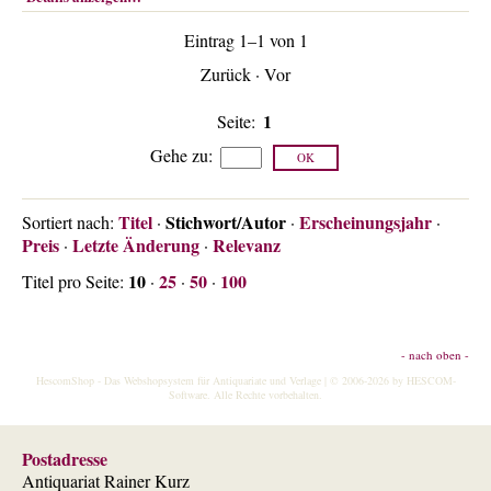
Über uns
Eintrag 1–1 von 1
Kontakt
Zurück
·
Vor
Impressum
1
Versandkosten
Seite:
Gehe zu
:
AGB
Widerrufsrecht
Titel
Stichwort/Autor
Erscheinungsjahr
Sortiert nach:
·
·
·
Datenschutz
Preis
Letzte Änderung
Relevanz
·
·
10
25
50
100
Titel pro Seite:
·
·
·
- nach oben -
HescomShop
- Das Webshopsystem für Antiquariate und Verlage | © 2006-2026 by
HESCOM-
Software
. Alle Rechte vorbehalten.
Postadresse
Antiquariat Rainer Kurz