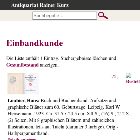
Antiquariat Rainer Kurz
Startseite
Kataloge
Büchersuche
Einbandkunde
…nach Beschreibung
…nach Kategorie
Die Liste enthält 1 Eintrag. Suchergebnisse löschen und
Gesamtbestand
…nach Schlagwort
anzeigen.
…nach Person
75,--
Neuzugänge
…der letzten Wochen
Loubier, Hans:
Buch und Bucheinband. Aufsätze und
…der letzten Tage
graphische Blätter zum 60. Geburtstage. Leipzig, Karl W.
Hiersemann, 1923. Ca. 31,5 x 24,5 cm. XII S., (16) S., 212 S.,
Suchergebnisse
(2) Seiten. Mit 8 graphischen Blättern und zahlreichen
Ankauf
Illustrationen, teils auf Tafeln (darunter 3 farbige). Orig.-
Halbpergamentband.
Warenkorb
Details anzeigen…