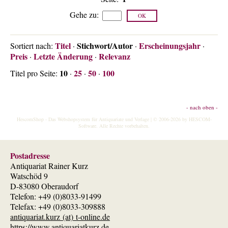
Über uns
Gehe zu
:
Kontakt
Impressum
Titel
Stichwort/Autor
Erscheinungsjahr
Sortiert nach:
·
·
·
Preis
Letzte Änderung
Relevanz
Versandkosten
·
·
AGB
10
25
50
100
Titel pro Seite:
·
·
·
Widerrufsrecht
Datenschutz
- nach oben -
HescomShop
- Das Webshopsystem für Antiquariate und Verlage | © 2006-2026 by
HESCOM-
Software
. Alle Rechte vorbehalten.
Postadresse
Antiquariat Rainer Kurz
Watschöd 9
D-83080 Oberaudorf
Telefon: +49 (0)8033-91499
Telefax: +49 (0)8033-309888
antiquariat.kurz (at) t-online.de
https://www.antiquariatkurz.de