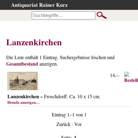
Antiquariat Rainer Kurz
Startseite
Kataloge
Büchersuche
Lanzenkirchen
…nach Beschreibung
…nach Kategorie
Die Liste enthält 1 Eintrag. Suchergebnisse löschen und
Gesamtbestand
…nach Schlagwort
anzeigen.
…nach Person
14,--
Neuzugänge
…der letzten Wochen
Lanzenkirchen –
Froschdorff. Ca. 10 x 15 cm.
Details anzeigen…
…der letzten Tage
Suchergebnisse
Eintrag 1–1 von 1
Ankauf
Zurück
·
Vor
Warenkorb
1
Seite: