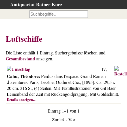
Antiquariat Rainer Kurz
Startseite
Kataloge
Büchersuche
Luftschiffe
…nach Beschreibung
…nach Kategorie
Die Liste enthält 1 Eintrag. Suchergebnisse löschen und
Gesamtbestand
…nach Schlagwort
anzeigen.
…nach Person
17,--
Cahu, Théodore:
Perdus dans l’espace. Grand Roman
Neuzugänge
d’aventures. Paris, Lecène, Oudin et Cie., [1895]. Ca. 29,5 x
…der letzten Wochen
20 cm. 316 S., (4) Seiten. Mit Textillustrationen von Gil Baer.
Leinenband der Zeit mit Rückengoldprägung. Mit Goldschnitt.
…der letzten Tage
Details anzeigen…
Suchergebnisse
Eintrag 1–1 von 1
Ankauf
Zurück
·
Vor
Warenkorb