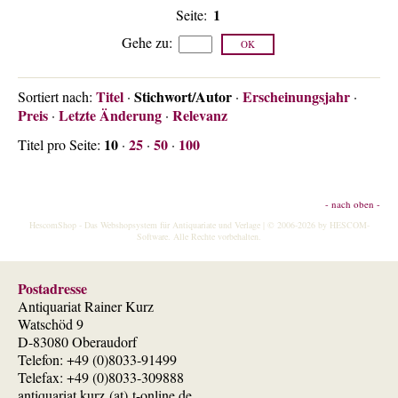
Über uns
1
Seite:
Kontakt
Gehe zu
:
Impressum
Titel
Stichwort/Autor
Erscheinungsjahr
Sortiert nach:
·
·
·
Versandkosten
Preis
Letzte Änderung
Relevanz
·
·
AGB
10
25
50
100
Titel pro Seite:
·
·
·
Widerrufsrecht
Datenschutz
- nach oben -
HescomShop
- Das Webshopsystem für Antiquariate und Verlage | © 2006-2026 by
HESCOM-
Software
. Alle Rechte vorbehalten.
Postadresse
Antiquariat Rainer Kurz
Watschöd 9
D-83080 Oberaudorf
Telefon: +49 (0)8033-91499
Telefax: +49 (0)8033-309888
antiquariat.kurz (at) t-online.de