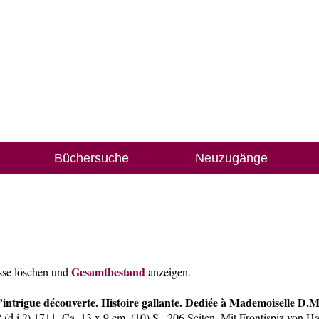
Büchersuche
Neuzugänge
Gesamtbestand
isse löschen und
anzeigen.
l’intrigue découverte. Histoire gallante. Dediée à Mademoiselle D.
s“ (d.i.?) 1711. Ca. 13 x 9 cm. (10) S., 206 Seiten. Mit Frontispiz von 