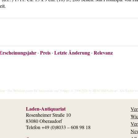
it.
Erscheinungsjahr
Preis
Letzte Änderung
Relevanz
·
·
·
hop
- Das Webshopsystem für Antiquariate und Verlage | © 2006-2026 by
HESCOM-Software
. Alle Rechte vo
Laden-Antiquariat
Ver
Rosenheimer Straße 10
Wid
83080 Oberaudorf
Ver
Telefon +49 (0)8033 – 608 98 18
New