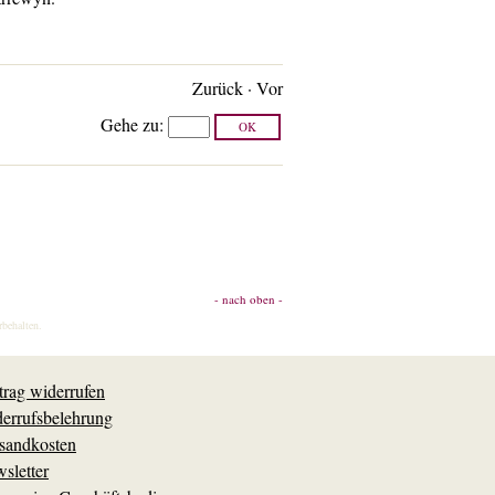
Zurück
·
Vor
Gehe zu
:
- nach oben -
rbehalten.
trag widerrufen
errufsbelehrung
sandkosten
sletter