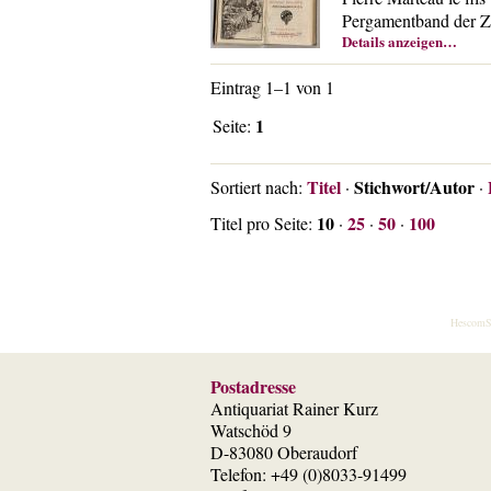
Pergamentband der Ze
Details anzeigen…
Eintrag 1–1 von 1
1
Seite:
Titel
Stichwort/Autor
Sortiert nach:
·
·
10
25
50
100
Titel pro Seite:
·
·
·
HescomS
Postadresse
Antiquariat Rainer Kurz
Watschöd 9
D-83080 Oberaudorf
Telefon: +49 (0)8033-91499