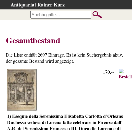
Antiquariat Rainer Kurz
Startseite
Kataloge
Büchersuche
Gesamtbestand
…nach Beschreibung
…nach Kategorie
Die Liste enthält 2697 Einträge. Es ist kein Suchergebnis aktiv,
…nach Schlagwort
der gesamte Bestand wird angezeigt.
…nach Person
170,--
Neuzugänge
…der letzten Wochen
…der letzten Tage
Gesamtbestand
1) Esequie della Serenissima Elisabetta Carlotta d’Orleans
Ankauf
Duchessa vedova di Lorena fatte celebrare in Firenze dall’
Warenkorb
A.R. del Serenissimo Francesco III. Duca die Lorena e di