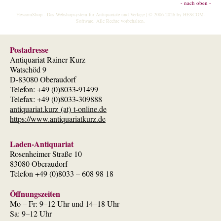
- nach oben -
HescomShop
- Das Webshopsystem für Antiquariate und Verlage | © 2006-2026 by
HESCOM-
Software
. Alle Rechte vorbehalten.
Postadresse
Antiquariat Rainer Kurz
Watschöd 9
D-83080 Oberaudorf
Telefon: +49 (0)8033-91499
Telefax: +49 (0)8033-309888
antiquariat.kurz (at) t-online.de
https://www.antiquariatkurz.de
Laden-Antiquariat
Rosenheimer Straße 10
83080 Oberaudorf
Telefon +49 (0)8033 – 608 98 18
Öffnungszeiten
Mo – Fr: 9–12 Uhr und 14–18 Uhr
Sa: 9–12 Uhr