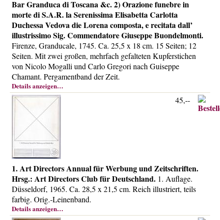
Bar Granduca di Toscana &c. 2) Orazione funebre in
Über uns
morte di S.A.R. la Serenissima Elisabetta Carlotta
Kontakt
Duchessa Vedova die Lorena composta, e recitata dall’
illustrissimo Sig. Commendatore Giuseppe Buondelmonti.
Impressum
Firenze, Granducale, 1745. Ca. 25,5 x 18 cm. 15 Seiten; 12
Versandkosten
Seiten. Mit zwei großen, mehrfach gefalteten Kupferstichen
von Nicolo Mogalli und Carlo Gregori nach Guiseppe
AGB
Chamant. Pergamentband der Zeit.
Widerrufsrecht
Details anzeigen…
45,--
Datenschutz
1. Art Directors Annual für Werbung und Zeitschriften.
Hrsg.: Art Directors Club für Deutschland.
1. Auflage.
Düsseldorf, 1965. Ca. 28,5 x 21,5 cm. Reich illustriert, teils
farbig. Orig.-Leinenband.
Details anzeigen…