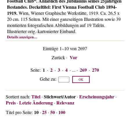
Football Club“. Anläßlich des Jubiläums seines 25jährigen
Bestandes. Deckeltitel: First Vienna Football Club 1894-
1919.
Wien, Wiener Graphische Werkstätte, 1919. Ca. 26,5 x
20 cm. 115 Seiten. Mit einer ganzseitigen Illustration sowie 39
montierten fotografischen Abbildungen auf 19 Tafeln.
Illustrierter orig.-kartonierter Einband.
Details anzeigen…
Einträge 1–10 von 2697
Vor
Zurück
·
1
2
3
4
269
270
Seite:
·
·
·
· ... ·
·
Gehe zu
:
Titel
Stichwort/Autor
Erscheinungsjahr
Sortiert nach:
·
·
·
Preis
Letzte Änderung
Relevanz
·
·
10
25
50
100
Titel pro Seite:
·
·
·