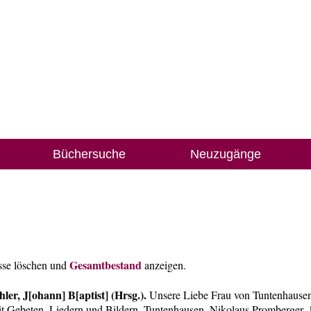
Büchersuche
Neuzugänge
Gesamtbestand
isse löschen und
anzeigen.
er, J[ohann] B[aptist] (Hrsg.).
Unsere Liebe Frau von Tuntenhause
it Gebeten, Liedern und Bildern. Tuntenhausen, Nikolaus Promberger, 