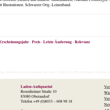
t Illustrationen. Schwarzer Orig.-Leinenband.
Erscheinungsjahr
Preis
Letzte Änderung
Relevanz
·
·
·
hop
- Das Webshopsystem für Antiquariate und Verlage | © 2006-2026 by
HESCOM-Software
. Alle Rechte vo
Laden-Antiquariat
Ver
Rosenheimer Straße 10
Wid
83080 Oberaudorf
Ver
Telefon +49 (0)8033 – 608 98 18
New