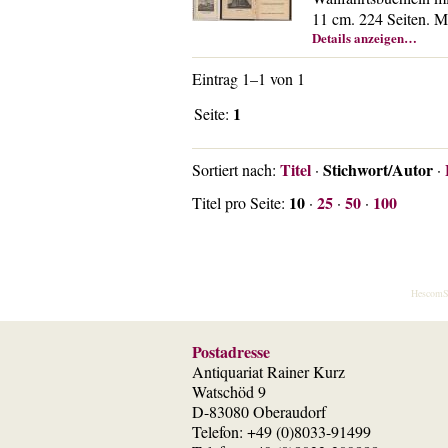
11 cm. 224 Seiten. Mi
Details anzeigen…
Eintrag 1–1 von 1
1
Seite:
Titel
Stichwort/Autor
Sortiert nach:
·
·
10
25
50
100
Titel pro Seite:
·
·
·
HescomS
Postadresse
Antiquariat Rainer Kurz
Watschöd 9
D-83080 Oberaudorf
Telefon: +49 (0)8033-91499