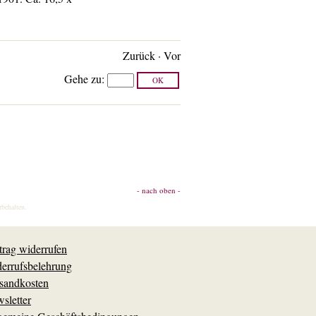
Zurück
·
Vor
Gehe zu
:
- nach oben -
rbehalten.
trag widerrufen
errufsbelehrung
sandkosten
sletter