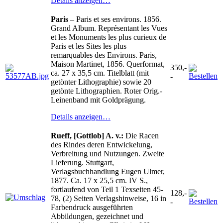
Details anzeigen…
Paris –
Paris et ses environs. 1856.
Grand Album. Représentant les Vues
et les Monuments les plus curieux de
Paris et les Sites les plus
remarquables des Environs. Paris,
Maison Martinet, 1856. Querformat,
350,-
ca. 27 x 35,5 cm. Titelblatt (mit
-
getönter Lithographie) sowie 20
getönte Lithographien. Roter Orig.-
Leinenband mit Goldprägung.
Details anzeigen…
Rueff, [Gottlob] A. v.:
Die Racen
des Rindes deren Entwickelung,
Verbreitung und Nutzungen. Zweite
Lieferung. Stuttgart,
Verlagsbuchhandlung Eugen Ulmer,
1877. Ca. 17 x 25,5 cm. IV S.,
fortlaufend von Teil 1 Texseiten 45-
128,-
78, (2) Seiten Verlagshinweise, 16 in
-
Farbendruck ausgeführten
Abbildungen, gezeichnet und