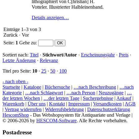
lithographiert von C[hristian] H.
Votteler. Illustrierter Halbleinenband.
Details anzeigen…
Einträge 1–3 von 3
Zurück
·
Vor
Seite:
1
Gehe zu
:
Sortiert nach:
Titel
·
Stichwort/Autor
·
Erscheinungsjahr
·
Preis
·
Letzte Änderung
·
Relevanz
Titel pro Seite:
10
·
25
·
50
·
100
- nach oben -
Startseite
|
Kataloge
|
Büchersuche
|
…nach Beschreibung
|
…nach
Kategorie
|
…nach Schlagwort
|
…nach Person
|
Neuzugänge
|
…
der letzten Wochen
|
…der letzten Tage
|
Suchergebnisse
|
Ankauf
|
Warenkorb
|
Über uns
|
Kontakt
|
Impressum
|
Versandkosten
|
AGB
|
Vertrag widerrufen
|
Widerrufsbelehrung
|
Datenschutzerklärung
HescomShop
- Das Webshopsystem für Antiquariate und Verlage |
© 2006-2026 by
HESCOM-Software
. Alle Rechte vorbehalten.
Postadresse