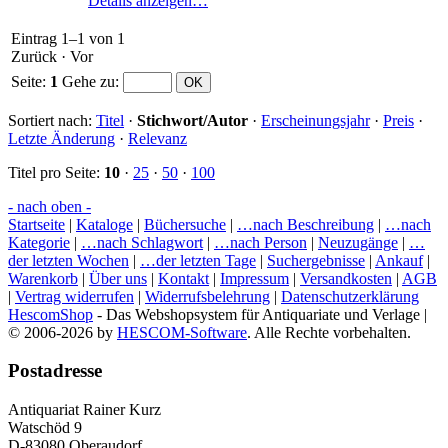
Details anzeigen…
Eintrag 1–1 von 1
Zurück
·
Vor
Seite:
1
Gehe zu
:
Sortiert nach:
Titel
·
Stichwort/Autor
·
Erscheinungsjahr
·
Preis
·
Letzte Änderung
·
Relevanz
Titel pro Seite:
10
·
25
·
50
·
100
- nach oben -
Startseite
|
Kataloge
|
Büchersuche
|
…nach Beschreibung
|
…nach
Kategorie
|
…nach Schlagwort
|
…nach Person
|
Neuzugänge
|
…
der letzten Wochen
|
…der letzten Tage
|
Suchergebnisse
|
Ankauf
|
Warenkorb
|
Über uns
|
Kontakt
|
Impressum
|
Versandkosten
|
AGB
|
Vertrag widerrufen
|
Widerrufsbelehrung
|
Datenschutzerklärung
HescomShop
- Das Webshopsystem für Antiquariate und Verlage |
© 2006-2026 by
HESCOM-Software
. Alle Rechte vorbehalten.
Postadresse
Antiquariat Rainer Kurz
Watschöd 9
D-83080 Oberaudorf