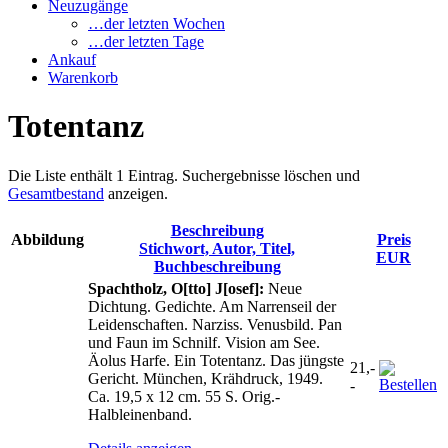
Neuzugänge
…der letzten Wochen
…der letzten Tage
Ankauf
Warenkorb
Totentanz
Die Liste enthält 1 Eintrag. Suchergebnisse löschen und
Gesamtbestand
anzeigen.
Beschreibung
Abbildung
Preis
Stichwort, Autor, Titel,
EUR
Buchbeschreibung
Spachtholz, O[tto] J[osef]:
Neue
Dichtung. Gedichte. Am Narrenseil der
Leidenschaften. Narziss. Venusbild. Pan
und Faun im Schnilf. Vision am See.
Äolus Harfe. Ein Totentanz. Das jüngste
21,-
Gericht. München, Krähdruck, 1949.
-
Ca. 19,5 x 12 cm. 55 S. Orig.-
Halbleinenband.