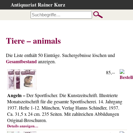
Antiquariat Rainer Kurz
Startseite
Kataloge
Büchersuche
Tiere – animals
…nach Beschreibung
…nach Kategorie
Die Liste enthält 50 Einträge. Suchergebnisse löschen und
Gesamtbestand
…nach Schlagwort
anzeigen.
…nach Person
85,--
Neuzugänge
…der letzten Wochen
Angeln –
Der Sportfischer. Die Kunstzeitschrift. Illustrierte
…der letzten Tage
Monatszeitschrift für die gesamte Sportfischerei. 14. Jahrgang
1937. Hefte 1-12. München, Verlag Hanns Schindler, 1937.
Suchergebnisse
Ca. 31,5 x 24 cm. 235 Seiten. Mit zahlreichen Abbildungen
Ankauf
Original-Broschuren.
Details anzeigen…
Warenkorb