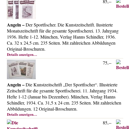
85,--
Über uns
Kontakt
Impressum
Angeln –
Der Sportfischer. Die Kunstzeitschrift. llustrierte
Monatszeitschrift für die gesamte Sportfischerei. 13. Jahrgang
Versandkosten
1936. Hefte 1-12. München, Verlag Hanns Schindler, 1936.
AGB
Ca. 32 x 24,5 cm. 235 Seiten. Mit zahlreichen Abbildungen
Original-Broschuren.
Widerrufsrecht
Details anzeigen…
Datenschutz
75,--
Angeln –
Die Kunstzeitschrift „Der Sportfischer“. Illustrierte
Zeitschrift für die gesamte Sportfischerei. 11. Jahrgang 1934.
Hefte 1-12 (Januar bis Dezember). München, Verlag Hanns
Schindler, 1934. Ca. 31,5 x 24 cm. 235 Seiten. Mit zahlreichen
Abbildungen. 12 Original-Broschuren.
Details anzeigen…
85,--