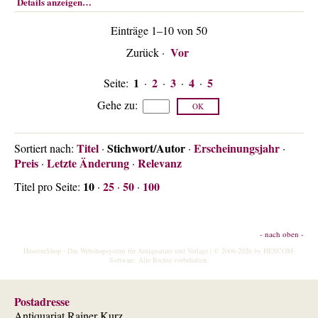
Details anzeigen…
Einträge 1–10 von 50
Vor
Zurück
·
1
2
3
4
5
Seite:
·
·
·
·
Gehe zu
:
Titel
Stichwort/Autor
Erscheinungsjahr
Sortiert nach:
·
·
·
Preis
Letzte Änderung
Relevanz
·
·
10
25
50
100
Titel pro Seite:
·
·
·
- nach oben -
HescomShop
- Das Webshopsystem für Antiquariate und Verlage | © 2006-2026 by
HESCOM-
Software
. Alle Rechte vorbehalten.
Postadresse
Antiquariat Rainer Kurz