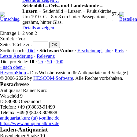
Details anzeigen…
Seidenbild – Orts- und Landeskunde –
Luzern –
Seidenbild – Luzern – Pauluskirche
57,-
Um 1910. Ca. 8 x 8 cm Unter Passepartout,
-
gerahmt, hinter Glas.
Details anzeigen…
Einträge 1–2 von 2
Zurück
·
Vor
Seite:
1
Gehe zu
:
Sortiert nach:
Titel
·
Stichwort/Autor
·
Erscheinungsjahr
·
Preis
·
Letzte Änderung
·
Relevanz
Titel pro Seite:
10
·
25
·
50
·
100
- nach oben -
HescomShop
- Das Webshopsystem für Antiquariate und Verlage |
© 2006-2026 by
HESCOM-Software
. Alle Rechte vorbehalten.
Postadresse
Antiquariat Rainer Kurz
Watschöd 9
D-83080 Oberaudorf
Telefon: +49 (0)8033-91499
Telefax: +49 (0)8033-309888
antiquariat.kurz (at) t-online.de
https://www.antiquariatkurz.de
Laden-Antiquariat
Rosenheimer Straße 10