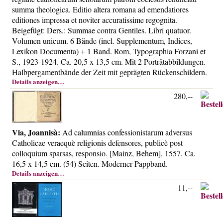
Über uns
summa theologica. Editio altera romana ad emendatiores
editiones impressa et noviter accuratissime regognita.
Kontakt
Beigefügt: Ders.: Summae contra Gentiles. Libri quatuor.
Impressum
Volumen unicum. 6 Bände (incl. Supplementum, Indices,
Lexikon Documenta) + 1 Band. Rom, Typographia Forzani et
Versandkosten
S., 1923-1924. Ca. 20,5 x 13,5 cm. Mit 2 Porträtabbildungen.
AGB
Halbpergamentbände der Zeit mit geprägten Rückenschildern.
Details anzeigen…
Widerrufsrecht
280,--
Datenschutz
Via, Joannisà:
Ad calumnias confessionistarum adversus
Catholicae veraequè religionis defensores, publicè post
colloquium sparsas, responsio. [Mainz, Behem], 1557. Ca.
16,5 x 14,5 cm. (54) Seiten. Moderner Pappband.
Details anzeigen…
11,--