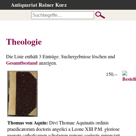
Antiquariat Rainer Kurz
Startseite
Kataloge
Büchersuche
Theologie
…nach Beschreibung
…nach Kategorie
Die Liste enthält 3 Einträge. Suchergebnisse löschen und
Gesamtbestand
…nach Schlagwort
anzeigen.
…nach Person
150,--
Neuzugänge
…der letzten Wochen
…der letzten Tage
Suchergebnisse
Ankauf
Thomas von Aquin:
Divi Thomae Aquinatis ordinis
praedicatorum doctoris angelici a Leone XIII P.M. gloriose
Warenkorb
regnate catholicarum scholarum patroni coelestis renunciati