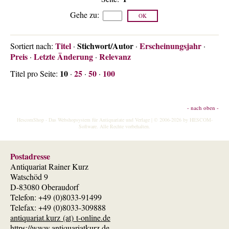
Gehe zu
:
Titel
Stichwort/Autor
Erscheinungsjahr
Sortiert nach:
·
·
·
Preis
Letzte Änderung
Relevanz
·
·
10
25
50
100
Titel pro Seite:
·
·
·
- nach oben -
HescomShop
- Das Webshopsystem für Antiquariate und Verlage | © 2006-2026 by
HESCOM-
Software
. Alle Rechte vorbehalten.
Postadresse
Antiquariat Rainer Kurz
Watschöd 9
D-83080 Oberaudorf
Telefon: +49 (0)8033-91499
Telefax: +49 (0)8033-309888
antiquariat.kurz (at) t-online.de
https://www.antiquariatkurz.de