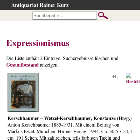
Antiquariat Rainer Kurz
Startseite
Kataloge
Büchersuche
Expressionismus
…nach Beschreibung
…nach Kategorie
Die Liste enthält 2 Einträge. Suchergebnisse löschen und
Gesamtbestand
…nach Schlagwort
anzeigen.
…nach Person
34,--
Neuzugänge
…der letzten Wochen
…der letzten Tage
Suchergebnisse
Kerschbaumer – Wetzel-Kerschbaumer, Konstanze (Hrsg.)
Ankauf
Anton Kerschbaumer 1885-1931. Mit einem Beitrag von
Markus Ewel. München, Hirmer Verlag, 1994. Ca. 30,5 x 24,5
Warenkorb
cm. 191 Seiten. Mit zahlreichen, teils farbigen Tafeln und