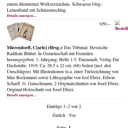
einem illustrierten Werkverzeichnis. Schwarzer Orig.-
Über uns
Leinenband mit Schutzumschlag.
Kontakt
Details anzeigen…
Impressum
650,--
Versandkosten
AGB
Mierendorff, C[arlo] (Hrsg.):
Das Tribunal. Hessische
Widerrufsrecht
Radikale Blätter. In Gemeinschaft mit Freunden
Datenschutz
herausgegeben. 1. Jahrgang, Hefte 1-5. Darmstadt, Verlag Die
Dachstube, 1919. Ca. 28,5 x 22 cm. (68) Seiten (incl. den
Umschlägen). Mit Illustrationen (u.a. einer Titelzeichnung von
Max Beckmann) sowie Lithographie von Josf Eberz, Edwin
Scharff, G. Gunschmann, 2 Originalschnitten von Josef Eberz,
Original-Holzschnitt von Josef Eberz.
Details anzeigen…
Einträge 1–2 von 2
Zurück
·
Vor
1
Seite: