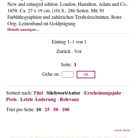
New and enlarged edition. London, Hamilton, Adam and Co.,
Über uns
1858. Ca. 27 x 19 cm. (10) S., 286 Seiten. Mit 30
Kontakt
Farblithographien und zahlreichen Textholzschnitten. Roter
Orig.-Leinenband mt Goldprägung.
Impressum
Details anzeigen…
Versandkosten
Eintrag 1–1 von 1
AGB
Zurück
·
Vor
Widerrufsrecht
Datenschutz
1
Seite:
Gehe zu
:
Titel
Stichwort/Autor
Erscheinungsjahr
Sortiert nach:
·
·
·
Preis
Letzte Änderung
Relevanz
·
·
10
25
50
100
Titel pro Seite:
·
·
·
- nach oben -
HescomShop
- Das Webshopsystem für Antiquariate und Verlage | © 2006-2026 by
HESCOM-