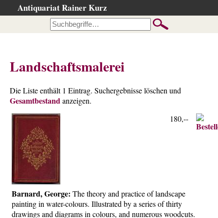
Antiquariat Rainer Kurz
Startseite
Kataloge
Büchersuche
Landschaftsmalerei
…nach Beschreibung
…nach Kategorie
Die Liste enthält 1 Eintrag. Suchergebnisse löschen und
Gesamtbestand
…nach Schlagwort
anzeigen.
…nach Person
180,--
Neuzugänge
…der letzten Wochen
…der letzten Tage
Suchergebnisse
Barnard, George:
The theory and practice of landscape
Ankauf
painting in water-colours. Illustrated by a series of thirty
Warenkorb
drawings and diagrams in colours, and numerous woodcuts.