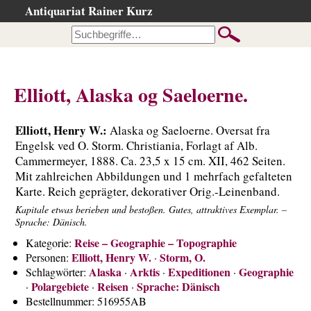
Antiquariat Rainer Kurz
Startseite
Kataloge
Büchersuche
Elliott, Alaska og Saeloerne.
…nach Beschreibung
…nach Kategorie
Elliott, Henry W.:
Alaska og Saeloerne. Oversat fra
…nach Schlagwort
Engelsk ved O. Storm. Christiania, Forlagt af Alb.
Cammermeyer, 1888. Ca. 23,5 x 15 cm. XII, 462 Seiten.
…nach Person
Mit zahlreichen Abbildungen und 1 mehrfach gefalteten
Neuzugänge
Karte. Reich geprägter, dekorativer Orig.-Leinenband.
…der letzten Wochen
Kapitale etwas berieben und bestoßen. Gutes, attraktives Exemplar. –
Sprache: Dänisch.
…der letzten Tage
Reise – Geographie – Topographie
Kategorie:
Gesamtbestand
Elliott, Henry W.
Storm, O.
Personen:
·
Alaska
Arktis
Expeditionen
Geographie
Schlagwörter:
·
·
·
Ankauf
Polargebiete
Reisen
Sprache: Dänisch
·
·
·
Warenkorb
Bestellnummer:
516955AB