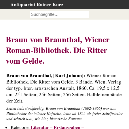
Antiquariat Rainer Kurz
Startseite
Kataloge
Büchersuche
Braun von Braunthal, Wiener
…nach Beschreibung
Roman-Bibliothek. Die Ritter
…nach Kategorie
vom Gelde.
…nach Schlagwort
…nach Person
Braun von Braunthal, [Karl Johann]:
Wiener Roman-
Neuzugänge
Bibliothek. Die Ritter vom Gelde. 3 Bände. Wien, Verlag
…der letzten Wochen
der typ.-liter.-artistischen Anstalt, 1860. Ca. 19,5 x 12,5
cm. 251 Seiten; 256 Seiten; 256 Seiten. Halbleinenbände
…der letzten Tage
der Zeit.
Gesamtbestand
Seiten teils stockfleckig. Braun von Braunthal (1802-1866) war u.a.
Bibliothekar der Wiener Hofstelle, lebte ab 1855 als freier Schriftsteller
Ankauf
und schrieb u.a., wie hier, historische Romane.
Warenkorb
Literatur – Erstausgaben –
Kategorie: