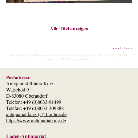
Alle Titel anzeigen
- nach oben -
HescomShop
- Das Webshopsystem für Antiquariate und Verlage | © 2006-2026 by
HESCOM-
Software
. Alle Rechte vorbehalten.
Postadresse
Antiquariat Rainer Kurz
Watschöd 9
D-83080 Oberaudorf
Telefon: +49 (0)8033-91499
Telefax: +49 (0)8033-309888
antiquariat.kurz (at) t-online.de
https://www.antiquariatkurz.de
Laden-Antiquariat