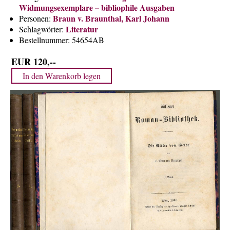
Widmungsexemplare – bibliophile Ausgaben
Über uns
Braun v. Braunthal, Karl Johann
Personen:
Kontakt
Literatur
Schlagwörter:
Bestellnummer:
54654AB
Impressum
Versandkosten
EUR 120,--
AGB
Widerrufsrecht
Datenschutz