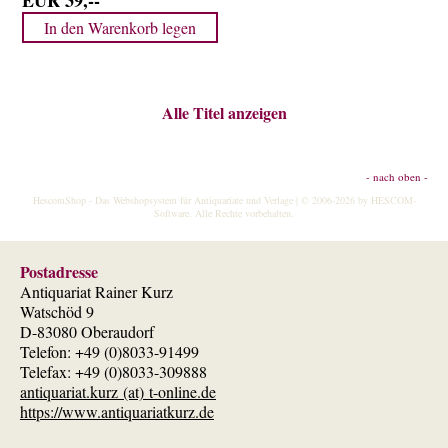
EUR 39,--
Alle Titel anzeigen
- nach oben -
HescomShop
- Das Webshopsystem für Antiquariate und Verlage | © 2006-2026 by
HESCOM-
Software
. Alle Rechte vorbehalten.
Postadresse
Antiquariat Rainer Kurz
Watschöd 9
D-83080 Oberaudorf
Telefon: +49 (0)8033-91499
Telefax: +49 (0)8033-309888
antiquariat.kurz (at) t-online.de
https://www.antiquariatkurz.de