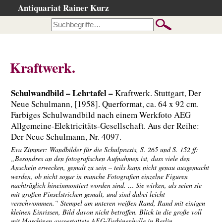
Antiquariat Rainer Kurz
Startseite
Kataloge
Büchersuche
Kraftwerk.
…nach Beschreibung
…nach Kategorie
Schulwandbild – Lehrtafel –
Kraftwerk. Stuttgart, Der
…nach Schlagwort
Neue Schulmann, [1958]. Querformat, ca. 64 x 92 cm.
Farbiges Schulwandbild nach einem Werkfoto AEG
…nach Person
Allgemeine-Elektricitäts-Gesellschaft. Aus der Reihe:
Neuzugänge
Der Neue Schulmann, Nr. 4097.
…der letzten Wochen
Eva Zimmer: Wandbilder für die Schulpraxis, S. 265 und S. 152 ff:
„Besondres an den fotografischen Aufnahmen ist, dass viele den
…der letzten Tage
Anschein erwecken, gemalt zu sein – teils kann nicht genau ausgemacht
werden, ob nicht sogar in manche Fotografien einzelne Figuren
Gesamtbestand
nachträglich hineinmontiert worden sind. … Sie wirken, als seien sie
mit großen Pinselstrichen gemalt, und sind dabei leicht
Ankauf
verschwommen.“ Stempel am unteren weißen Rand, Rand mit einigen
kleinen Einrissen, Bild davon nicht betroffen. Blick in die große voll
Warenkorb
mit Maschinen ausgestattete AEG-Turbinenhalle in Berlin.