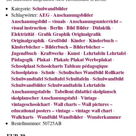
Über uns
Schulwandbilder
Kategorie:
Kontakt
AEG
Anschauungsbilder
Schlagwörter:
·
Anschauungsbild – visuals
Anschauungsunterricht –
·
Impressum
visual instruction
Berlin
Bild Bilder
Didaktik
·
·
·
·
Versandkosten
Elektrizität
Grafik Graphik Originalgrafik
·
Originalgraphik
Großbild
Kinder
Kinderbuch –
·
·
·
AGB
Kinderbücher – Bilderbuch – Bilderbücher –
Jugendbuch
Kraftwerke
Kunst
Lehrtafeln Lehrtafel
Widerrufsrecht
·
·
·
·
Pädagogik
Plakat
Plakate Plakat Werbeplakat
·
·
·
Datenschutz
Schoolplaat Schoolcharts Tableau pédagogique
Schoolplaten
Schule
Schulisches Wandbild Rollkarte
·
·
Schulwandtafel Schultafel Schultafeln
Schulwandbild
·
Schulwandbilder Schulwandtafeln Lehrtafeln
Anschauungstafeln
Tabelloni didattici skolplansch
·
skolplanscher Anschauungstafel
Vintage
·
·
vintageschoolchart
Wall charts – Wall pictures –
·
educational posters – vintage – vintage wall chart
·
Wallcharts
Wandbild Wandbilder
Wunderkammer
·
·
Bestellnummer:
50725AB