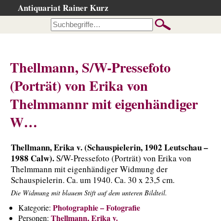
Antiquariat Rainer Kurz
Startseite
Kataloge
Büchersuche
Thellmann, S/W-Pressefoto
…nach Beschreibung
(Porträt) von Erika von
…nach Kategorie
Thelmmannr mit eigenhändiger
…nach Schlagwort
W…
…nach Person
Neuzugänge
Thellmann, Erika v. (Schauspielerin, 1902 Leutschau –
…der letzten Wochen
1988 Calw).
S/W-Pressefoto (Porträt) von Erika von
…der letzten Tage
Thelmmann mit eigenhändiger Widmung der
Schauspielerin. Ca. um 1940. Ca. 30 x 23,5 cm.
Gesamtbestand
Die Widmung mit blauem Stift auf dem unteren Bildteil.
Ankauf
Photographie – Fotografie
Kategorie:
Warenkorb
Thellmann, Erika v.
Personen: