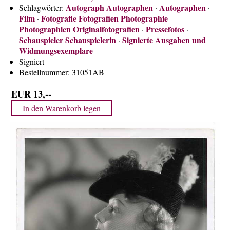
Autograph Autographen
Autographen
Über uns
Schlagwörter:
·
·
Film
Fotografie Fotografien Photographie
·
Kontakt
Photographien Originalfotografien
Pressefotos
·
·
Schauspieler Schauspielerin
Signierte Ausgaben und
·
Impressum
Widmungsexemplare
Versandkosten
Signiert
Bestellnummer:
31051AB
AGB
Widerrufsrecht
EUR 13,--
Datenschutz