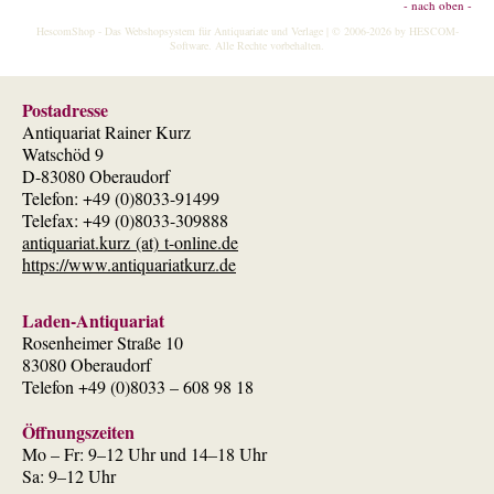
- nach oben -
HescomShop
- Das Webshopsystem für Antiquariate und Verlage | © 2006-2026 by
HESCOM-
Software
. Alle Rechte vorbehalten.
Postadresse
Antiquariat Rainer Kurz
Watschöd 9
D-83080 Oberaudorf
Telefon: +49 (0)8033-91499
Telefax: +49 (0)8033-309888
antiquariat.kurz (at) t-online.de
https://www.antiquariatkurz.de
Laden-Antiquariat
Rosenheimer Straße 10
83080 Oberaudorf
Telefon +49 (0)8033 – 608 98 18
Öffnungszeiten
Mo – Fr: 9–12 Uhr und 14–18 Uhr
Sa: 9–12 Uhr