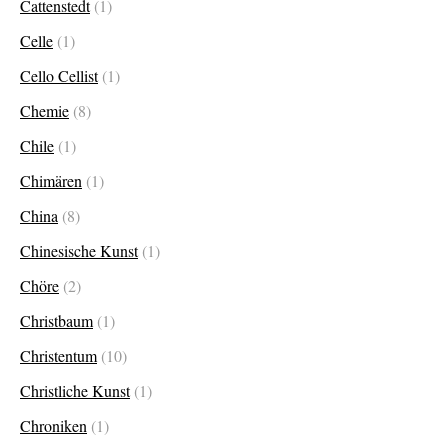
Cattenstedt
(1)
Über uns
Celle
(1)
Kontakt
Cello Cellist
(1)
Impressum
Versandkosten
Chemie
(8)
AGB
Chile
(1)
Widerrufsrecht
Chimären
(1)
Datenschutz
China
(8)
Chinesische Kunst
(1)
Chöre
(2)
Christbaum
(1)
Christentum
(10)
Christliche Kunst
(1)
Chroniken
(1)