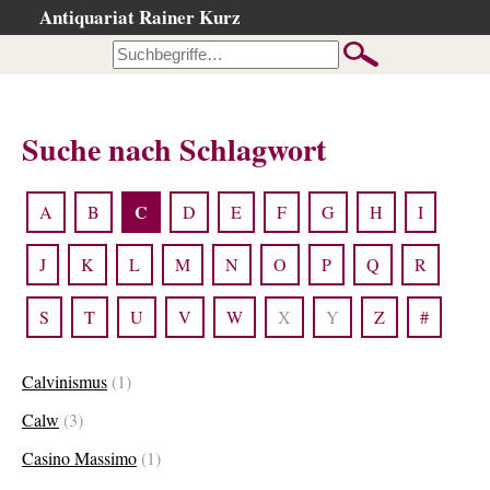
Antiquariat Rainer Kurz
Startseite
Kataloge
Büchersuche
Suche nach Schlagwort
…nach Beschreibung
…nach Kategorie
C
A
B
D
E
F
G
H
I
…nach Schlagwort
…nach Person
J
K
L
M
N
O
P
Q
R
Neuzugänge
S
T
U
V
W
X
Y
Z
#
…der letzten Wochen
…der letzten Tage
Calvinismus
(1)
Gesamtbestand
Calw
(3)
Ankauf
Casino Massimo
(1)
Warenkorb