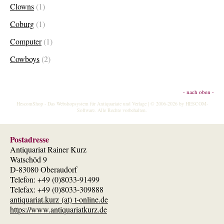
Clowns
(1)
Coburg
(1)
Computer
(1)
Cowboys
(2)
- nach oben -
HescomShop
- Das Webshopsystem für Antiquariate und Verlage | © 2006-2026 by
HESCOM-
Software
. Alle Rechte vorbehalten.
Postadresse
Antiquariat Rainer Kurz
Watschöd 9
D-83080 Oberaudorf
Telefon: +49 (0)8033-91499
Telefax: +49 (0)8033-309888
antiquariat.kurz (at) t-online.de
https://www.antiquariatkurz.de